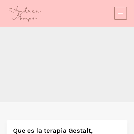
Ir
contenido
al
contenido
Que es la terapia Gestalt,